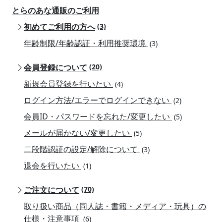
とらのあな通販のご利用
初めてご利用の方へ
(3)
年齢制限/年齢認証・利用推奨環境
(3)
会員登録について
(20)
新規会員登録を行いたい
(4)
ログイン方法/エラーでログインできない
(2)
会員ID・パスワードを忘れた/変更したい
(5)
メールが届かない/変更したい
(5)
二段階認証の設定/解除について
(3)
退会を行いたい
(1)
ご注文について
(70)
取り扱い商品（同人誌・書籍・メディア・玩具）の
仕様・注意事項
(6)