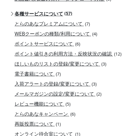
各種サービスについて
(57)
とらのあなプレミアムについて
(7)
WEBクーポンの種類/利用について
(4)
ポイントサービスについて
(6)
ポイント値引きの利用方法・反映状況の確認
(12)
ほしいものリストの登録/変更について
(3)
電子書籍について
(7)
入荷アラートの登録/変更について
(3)
メールマガジンの設定/変更について
(2)
レビュー機能について
(5)
とらのあなキャンペーン
(6)
再販投票について
(1)
オンライン待合室について
(1)