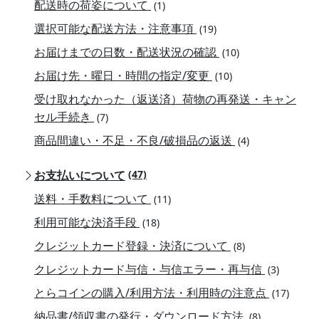
配送時の荷姿について
(1)
選択可能な配送方法・注意事項
(19)
お届けまでの日数・配送状況の確認
(10)
お届け先・曜日・時間の指定/変更
(10)
受け取れなかった（返送済）荷物の再発送・キャン
セル手続き
(7)
商品間違い・不足・不良/破損品の返送
(4)
お支払いについて
(47)
送料・手数料について
(11)
利用可能な決済手段
(18)
クレジットカード登録・決済について
(8)
クレジットカード与信・与信エラー・再与信
(3)
とらコインの購入/利用方法・利用時の注意点
(17)
納品書/領収書の発行・ダウンロード方法
(8)