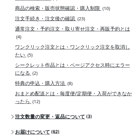
商品の検索・販売状態確認・購入制限
(10)
注文手続き・注文後の確認
(23)
通常注文・予約注文・取り寄せ注文・再販予約とは
(4)
ワンクリック注文とは・ワンクリック注文を取消し
たい
(5)
シークレット作品とは・ページアクセス時にエラー
になる
(2)
特典の申込・購入方法
(8)
おまとめ配送とは・毎度便/定期便・入荷ができなか
ったら
(12)
注文数量の変更・返品について
(3)
お届けについて
(62)