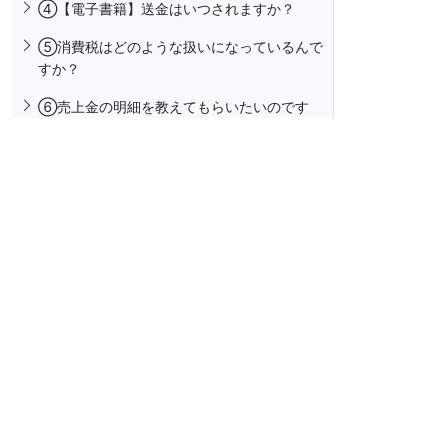
④【電子書籍】送金はいつされますか？
⑤消費税はどのような扱いになっているんで
すか？
➅売上金の明細を教えてもらいたいのです
が？
⑦売上金を現金で受け取ることは出来ます
か？
⑧【電子書籍】通販で予約が入っている作品
の売り上げはいつ計上されますか？
⑨送金先を複数口座に指定したいのですが可
能でしょうか？
⑩確定申告の為「源泉徴収票」や「支払調
書」を発行して欲しいのですが？
（9）サンプル画像全般に関するご質問
①【電子書籍】掲載している画像内容を変更