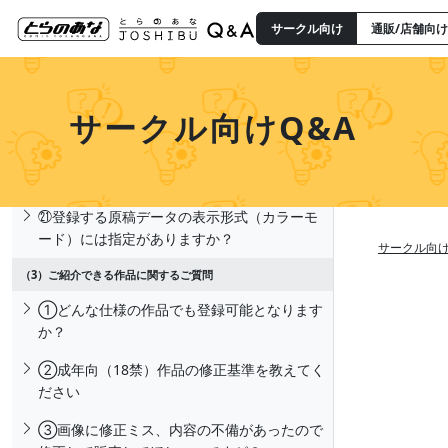
⑰セット割引で設定できる値引き金額に、上
サークル向け
通販/店舗向け
限はありますか？
⑱電子書籍の金額設定に、下限はあります
か？
サークル向けQ&A
⑲シリーズとは何でしょうか？
⑳作品のキーワードとは何の事でしょうか？
㉑登録する原稿データの表示形式（カラーモ
ード）には指定がありますか？
サークル向け
（3）ご紹介できる作品に関するご質問
①どんな仕様の作品でも登録可能となります
か？
②成年向（18禁）作品の修正基準を教えてく
ださい
③画像に修正ミス、内容の不備があったので