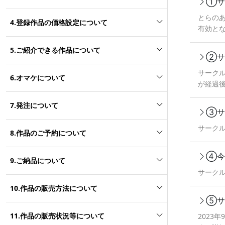
①サ
とらの
4.登録作品の価格設定について
有効と
サーク
5.ご紹介できる作品について
の登録 
②サ
週間程
が表示
サーク
6.オマケについて
いるか
が経過
7.発注について
③サ
サークル
8.作品のご予約について
④今
9.ご納品について
サーク
10.作品の販売方法について
⑤サ
11.作品の販売状況等について
2023