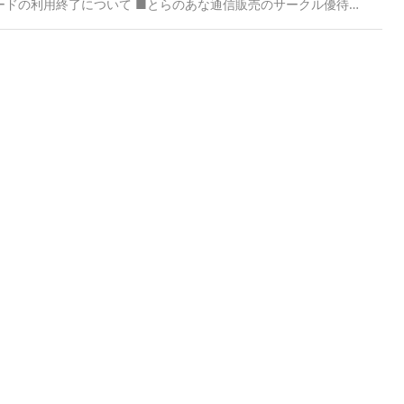
ードの利用終了について ■とらのあな通信販売のサークル優待
ービス」は引き続きご利用いただけます。 サークル優待（割引）
限が経過後は、新たなお取引（納品）が無い場合は延長されず、割
はサークルポータル利用規約「第6条（通信販売サービス、割引サ