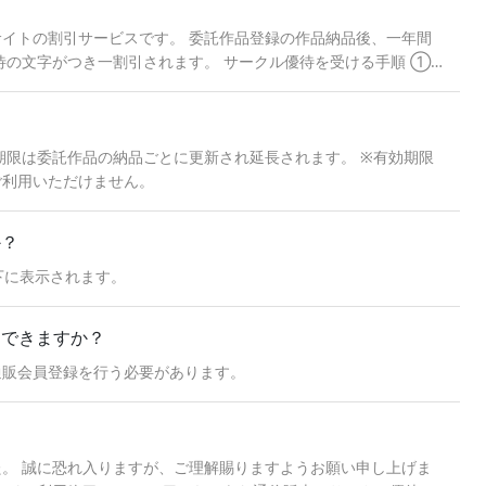
イトの割引サービスです。 委託作品登録の作品納品後、一年間
待の文字がつき一割引されます。 サークル優待を受ける手順 ①
録」を選択する ③サークル優待通販会員登録を行う ④委託作品
パスワードでとらのあな通販サイトへログイン ※納品処理後、1
場合は、商品をカートにいれると優待の文字と一割引された値段
商品の返品や差額の返金は対応致し兼ねます。優待が適用されて
期限は委託作品の納品ごとに更新され延長されます。 ※有効期限
ご利用いただけません。
か？
下に表示されます。
はできますか？
通販会員登録を行う必要があります。
した。 誠に恐れ入りますが、ご理解賜りますようお願い申し上げま