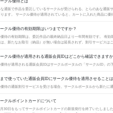
ークル優待とは
あな通販で作品を委託しているサークルが受けられる、とらのあな通販サ
なります。 サークル優待が適用されていると、カートに入れた商品に優
ルポータルからサークル登録を行う ②右上のメニュー欄の「通販会員登
⑤発行された新しい通販会員IDとサークル優待通販会員登録で設定した
ークル優待の有効期限はいつまでですか？
度で通販割引サービスがご利用可能になります。 優待が適用されている
されます。 ※サークル優待が適用されていない状態で購入された場合、
ル優待の有効期限は、委託作品の最終納品日より一年間有効です。 有効
ご確認の上でご利用をお願い致します。
後は、新たなお取引（納品）が無い場合は延長されず、割引サービスは
ークル優待が適用される通販会員IDはどこから確認できます
優待が適用される通販会員IDはサークルポータルの「サークルID」の
まで使っていた通販会員IDにサークル優待を適用させること
ル優待の通販割引サービスを受ける場合、サークルポータルから新たに
ークルポイントカードについて
年9月30日をもってサークルポイントカードの新規発行を終了いたしま