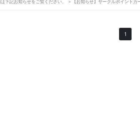
細は下記お知らせをご覧ください。 ＞【お知らせ】サークルポイントカ
）サービスについて 当社通信販売サイトでの「サークル優待（割引）サ
スは、委託作品の最終納品日より1年間が有効期限となります。 有効期
ビスはご利用いただけません。 サークル優待（割引）サービスに関して
）」も併せてご覧ください。 サークルポータル利用規約
1