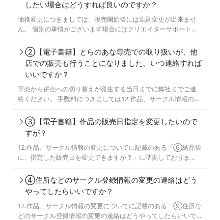
したい場合はどうすれば良いのですか？
価格変更につきましては、販売開始後には原則変更が出来ませ
ん。 個別の事情がございます場合にはクリエイターサポート課
までお問い合わせください。
②【電子書籍】とらのあな専売での取り扱いが、他
店での販売も行うことになりました。いつ連絡すれば
いいですか？
専売から併売への切り替えが発生する当日までに弊社までご連
絡ください。 手数料につきましては12.作品、サークル情報の変
更についてに記載のある「③専売から併売への切り替えや、本
体価格を変更する場合の手数料はいくらですか？」に準拠して
③【電子書籍】作品の販売日指定を変更したいので
おります。 そちらのQ&Aをご確認ください。 関連Q&A ③専売
すが？
から併売への切り替えや、本体価格を変更する場合の手数料は
12.作品、サークル情報の変更についてに記載のある「⑥納品後
いくらですか？
に、指定した販売日を変更できますか？」に準拠しておりま
す。 そちらのQ&Aをご確認ください。 関連Q&A ⑥納品後に、
指定した販売日を変更できますか？
④住所などのサークル登録情報の変更の連絡はどう
やってしたらいいですか？
12.作品、サークル情報の変更についてに記載のある「⑨住所な
どのサークル登録情報の変更の連絡はどうやってしたらいいで