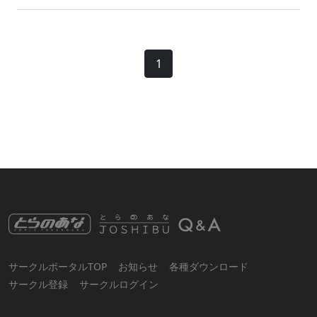
すか？」に準拠しております。 そちらのQ&Aをご確認くださ
い。 関連Q&A ⑨住所などのサークル登録情報の変更の連絡は
どうやってしたらいいですか？
1
サークルポータルTOP
お知らせ
各種ダウンロード
サークル登録
サークルログイン